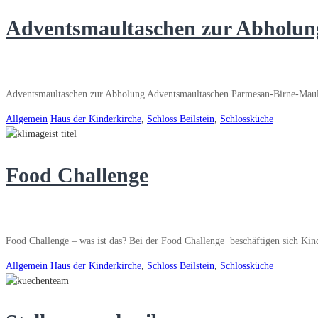
Adventsmaultaschen zur Abholun
Adventsmaultaschen zur Abholung Adventsmaultaschen Parmesan-Birne-Mault
Allgemein
Haus der Kinderkirche
,
Schloss Beilstein
,
Schlossküche
Food Challenge
Food Challenge – was ist das? Bei der Food Challenge beschäftigen sich K
Allgemein
Haus der Kinderkirche
,
Schloss Beilstein
,
Schlossküche