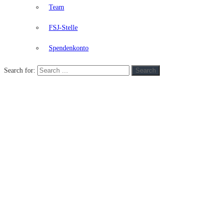
Team
FSJ-Stelle
Spendenkonto
Search for:
Search