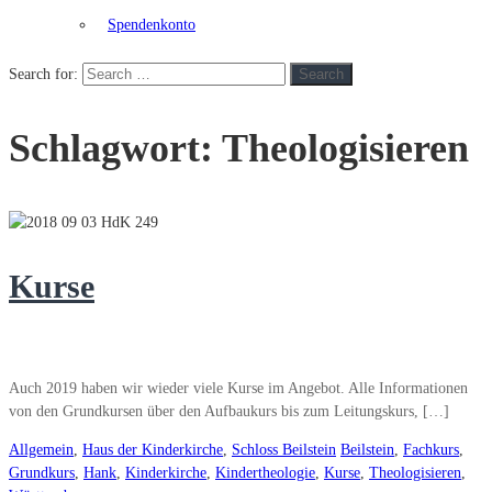
Spendenkonto
Search for:
Search
Schlagwort:
Theologisieren
Kurse
Auch 2019 haben wir wieder viele Kurse im Angebot. Alle Informationen
von den Grundkursen über den Aufbaukurs bis zum Leitungskurs, […]
Allgemein
,
Haus der Kinderkirche
,
Schloss Beilstein
Beilstein
,
Fachkurs
,
Grundkurs
,
Hank
,
Kinderkirche
,
Kindertheologie
,
Kurse
,
Theologisieren
,