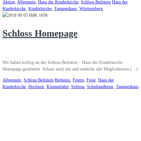
Aktion
,
Allgemein
,
Haus der Kinderkirche
,
Schloss Beilstein
Haus der
Kinderkirche
,
Kinderkirche
,
Tagungshaus
,
Württemberg
Schloss Homepage
Wir haben kräftig an der Schloss Beilstein – Haus der Kinderkirche
Homepage gearbeitet. Schaut euch um und entdeckt alle Möglichkeiten […]
Allgemein
,
Schloss Beilstein
Beilstein
,
Feiern
,
Feste
,
Haus der
Kinderkirche
,
Hochzeit
,
Klassenfahrt
,
Schloss
,
Schullandheim
,
Tagungshaus