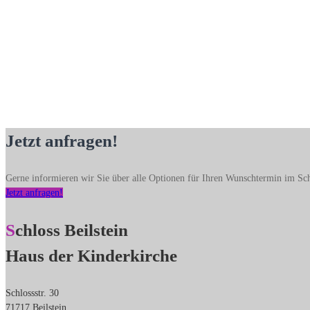
Jetzt anfragen!
Gerne informieren wir Sie über alle Optionen für Ihren Wunschtermin im Sch
Jetzt anfragen!
Schloss Beilstein
Haus der Kinderkirche
Schlossstr. 30
71717 Beilstein