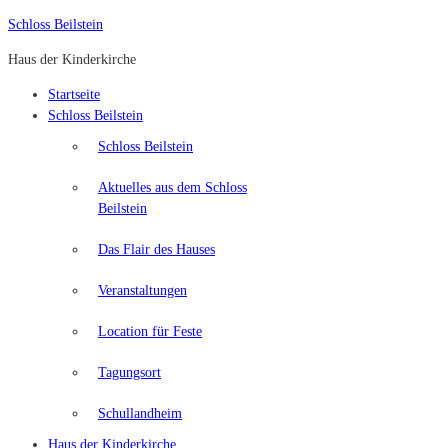
Schloss Beilstein
Haus der Kinderkirche
Startseite
Schloss Beilstein
Schloss Beilstein
Aktuelles aus dem Schloss
Beilstein
Das Flair des Hauses
Veranstaltungen
Location für Feste
Tagungsort
Schullandheim
Haus der Kinderkirche