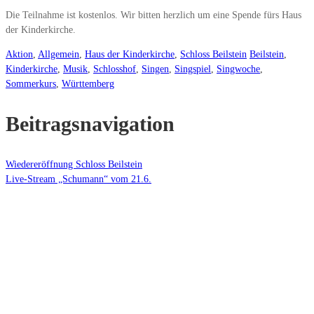
Die Teilnahme ist kostenlos. Wir bitten herzlich um eine Spende fürs Haus
der Kinderkirche.
Aktion
,
Allgemein
,
Haus der Kinderkirche
,
Schloss Beilstein
Beilstein
,
Kinderkirche
,
Musik
,
Schlosshof
,
Singen
,
Singspiel
,
Singwoche
,
Sommerkurs
,
Württemberg
Beitragsnavigation
Wiedereröffnung Schloss Beilstein
Live-Stream „Schumann“ vom 21.6.